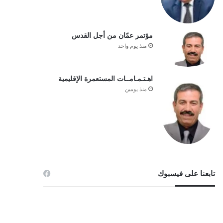
مؤتمر عمّان من أجل القدس
منذ يوم واحد
اهـتـمـامــات المستعمرة الإقليمية
منذ يومين
تابعنا على فيسبوك