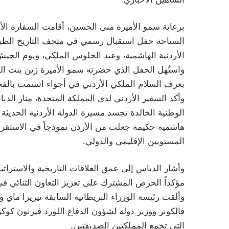
برعاية سمو الأميرة منى الحسين، أقامت السفارة الأر
السياحة حفل استقبال رسمي في متحف التاريخ الطبيعي 
الأردنية الهاشمية، وعيد الجلوس الملكي، ويوم الجيش
واستُهل الحفل الذي حضرته سمو الأميرة زين بنت ال
بعزف السلام الملكي الأردني في أجواء اتسمت بالفخر
وأكد السفير الأردني لدى المملكة المتحدة، منار الد
الوطنية الخالدة تجسد مسيرة الدولة الأردنية الحديثة
هاشمية حكيمة جعلت من الأردن نموذجاً في الاستقرار
المستويين الإقليمي والدولي.
وأشار الدباس إلى عمق العلاقات التاريخية والاستراتيج
مؤكداً الحرص المشترك على تعزيز التعاون الثنائي ف
وألقت رئيسة الوزراء البريطانية السابقة تيريزا ماي
فالكونر ووزير دولة لشؤون الدفاع اللورد فيرنون كوك
التي تجمع المملكتين الصديقتين.