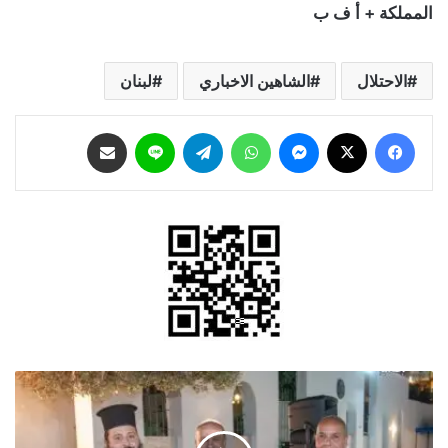
المملكة + أ ف ب
الاحتلال
الشاهين الاخباري
لبنان
فيسبوك
‫X
ماسنجر
واتساب
تيلقرام
لاين
مشاركة عبر البريد
نادي
الفحيص
الأرثوذكسي
ينظم