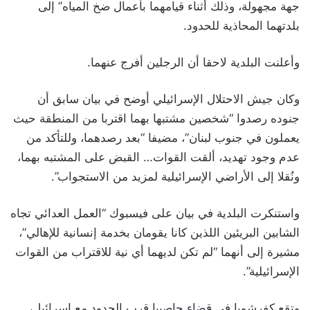
جهة مجهولة، وذلك أثناء قيامهما بأعمال ضخ المياه” إلى
بلدتهما المحاذية للحدود.
وأعلنت البلدية لاحقا أن الرجلين أفرج عنهما.
وكان جيش الاحتلال الإسرائيلي أوضح في بيان سابق أن
جنوده رصدوا “شخصين مشتبها بهما اقتربا من المنطقة حيث
يعملون في جنوب لبنان”، مضيفا “بعد رصدهما، وللتأكد من
عدم وجود تهديد، ألقت القوات… القبض على المشتبه بهما،
ونُقلا إلى الأراضي الإسرائيلية لمزيد من الاستجواب”.
واستنكرت البلدية في بيان على فيسبوك “العمل العدائي تجاه
الشابين البريئين اللذين كانا يقومان بخدمة إنسانية للإهالي”،
مشيرة إلى أنهما “لم تكن لديهما أي نية للاقتراب من القوات
الإسرائيلية”.
وتقع كفرشوبا في قضاء حاصبيا قرب الحدود مع اسرائيل،