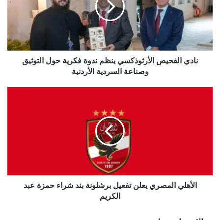
ندوة
فكرية
حول
التوثيق
وصناعة
السردية
نادي الفحيص الأرثوذكسي ينظم ندوة فكرية حول التوثيق
الأردنية
وصناعة السردية الأردنية
الأهلي
المصري
يعلن
تفعيل
برشلونة
بند
شراء
حمزة
عبد
الكريم
الأهلي المصري يعلن تفعيل برشلونة بند شراء حمزة عبد
الكريم