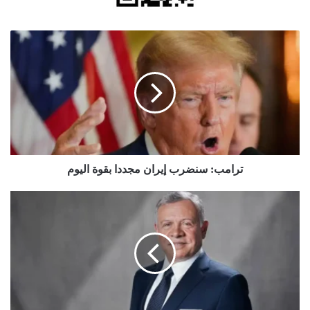
ترامب:
سنضرب
إيران
مجددا
بقوة
اليوم
ترامب: سنضرب إيران مجددا بقوة اليوم
الملك
يغادر
أرض
الوطن
في
زيارة
خاصة