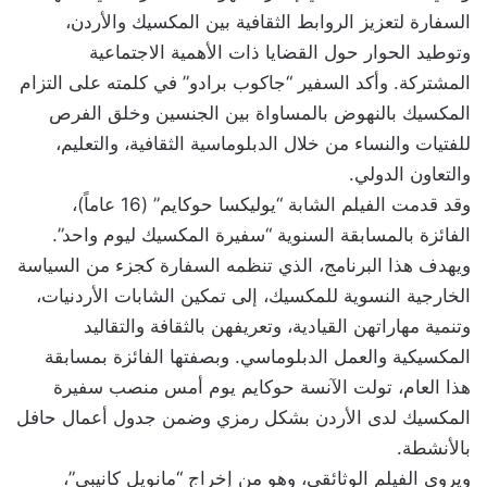
السفارة لتعزيز الروابط الثقافية بين المكسيك والأردن،
وتوطيد الحوار حول القضايا ذات الأهمية الاجتماعية
المشتركة. وأكد السفير “جاكوب برادو” في كلمته على التزام
المكسيك بالنهوض بالمساواة بين الجنسين وخلق الفرص
للفتيات والنساء من خلال الدبلوماسية الثقافية، والتعليم،
والتعاون الدولي.
وقد قدمت الفيلم الشابة “يوليكسا حوكايم” (16 عاماً)،
الفائزة بالمسابقة السنوية “سفيرة المكسيك ليوم واحد”.
ويهدف هذا البرنامج، الذي تنظمه السفارة كجزء من السياسة
الخارجية النسوية للمكسيك، إلى تمكين الشابات الأردنيات،
وتنمية مهاراتهن القيادية، وتعريفهن بالثقافة والتقاليد
المكسيكية والعمل الدبلوماسي. وبصفتها الفائزة بمسابقة
هذا العام، تولت الآنسة حوكايم يوم أمس منصب سفيرة
المكسيك لدى الأردن بشكل رمزي وضمن جدول أعمال حافل
بالأنشطة.
ويروي الفيلم الوثائقي، وهو من إخراج “مانويل كانيبي”،