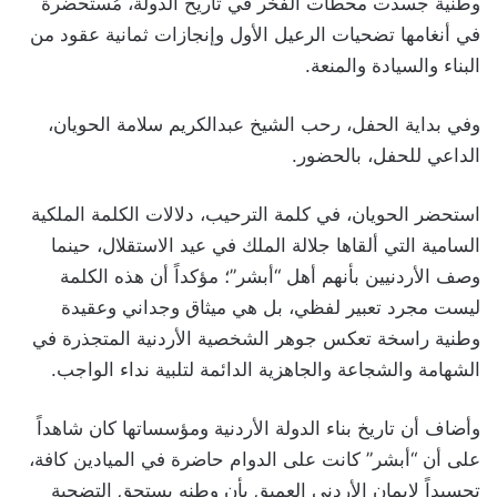
وطنية جسدت محطات الفخر في تاريخ الدولة، مُستحضرةً
في أنغامها تضحيات الرعيل الأول وإنجازات ثمانية عقود من
البناء والسيادة والمنعة.
وفي بداية الحفل، رحب الشيخ عبدالكريم سلامة الحويان،
الداعي للحفل، بالحضور.
استحضر الحويان، في كلمة الترحيب، دلالات الكلمة الملكية
السامية التي ألقاها جلالة الملك في عيد الاستقلال، حينما
وصف الأردنيين بأنهم أهل “أبشر”؛ مؤكداً أن هذه الكلمة
ليست مجرد تعبير لفظي، بل هي ميثاق وجداني وعقيدة
وطنية راسخة تعكس جوهر الشخصية الأردنية المتجذرة في
الشهامة والشجاعة والجاهزية الدائمة لتلبية نداء الواجب.
وأضاف أن تاريخ بناء الدولة الأردنية ومؤسساتها كان شاهداً
على أن “أبشر” كانت على الدوام حاضرة في الميادين كافة،
تجسيداً لإيمان الأردني العميق بأن وطنه يستحق التضحية