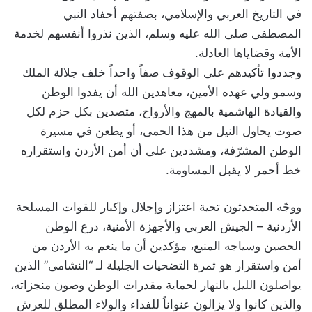
في التاريخ العربي والإسلامي، بصفتهم أحفاد النبي
المصطفى صلى الله عليه وسلم، الذين نذروا أنفسهم لخدمة
الأمة وقضاياها العادلة.
وجددوا تأكيدهم على الوقوف صفاً واحداً خلف جلالة الملك
وسمو ولي عهده الأمين، معاهدين الله أن يفدوا الوطن
والقيادة الهاشمية بالمهج والأرواح، متصدين بكل حزم لكل
صوت يحاول النيل من هذا الحمى، أو يطعن في مسيرة
الوطن المشرّفة، ومشددين على أن أمن الأردن واستقراره
خط أحمر لا يقبل المساومة.
ووجّه المتحدثون تحية اعتزاز وإجلال وإكبار للقوات المسلحة
الأردنية – الجيش العربي والأجهزة الأمنية، درع الوطن
الحصين وسياجه المنيع، مؤكدين أن ما ينعم به الأردن من
أمن واستقرار هو ثمرة التضحيات الجليلة لـ “النشامى” الذين
يواصلون الليل بالنهار لحماية مقدرات الوطن وصون منجزاته،
والذين كانوا ولا يزالون عنواناً للفداء والولاء المطلق للعرش