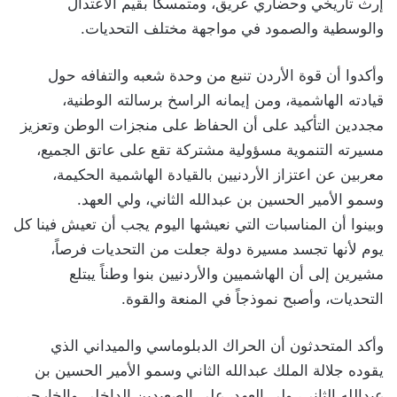
إرث تاريخي وحضاري عريق، ومتمسكاً بقيم الاعتدال
والوسطية والصمود في مواجهة مختلف التحديات.
وأكدوا أن قوة الأردن تنبع من وحدة شعبه والتفافه حول
قيادته الهاشمية، ومن إيمانه الراسخ برسالته الوطنية،
مجددين التأكيد على أن الحفاظ على منجزات الوطن وتعزيز
مسيرته التنموية مسؤولية مشتركة تقع على عاتق الجميع،
معربين عن اعتزاز الأردنيين بالقيادة الهاشمية الحكيمة،
وسمو الأمير الحسين بن عبدالله الثاني، ولي العهد.
وبينوا أن المناسبات التي نعيشها اليوم يجب أن تعيش فينا كل
يوم لأنها تجسد مسيرة دولة جعلت من التحديات فرصاً،
مشيرين إلى أن الهاشميين والأردنيين بنوا وطناً يبتلع
التحديات، وأصبح نموذجاً في المنعة والقوة.
وأكد المتحدثون أن الحراك الدبلوماسي والميداني الذي
يقوده جلالة الملك عبدالله الثاني وسمو الأمير الحسين بن
عبدالله الثاني، ولي العهد، على الصعيدين الداخلي والخارجي،