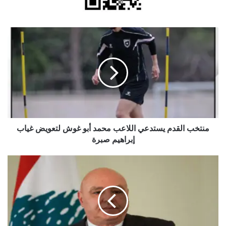
منتخب
القدم
يستدعي
اللاعب
محمد
أبو
غوش
لتعويض
غياب
إبراهيم
منتخب القدم يستدعي اللاعب محمد أبو غوش لتعويض غياب
صبرة
إبراهيم صبرة
الرئيس
اللبناني:
لن
ألتقي
نتنياهو
قبل
التوصل