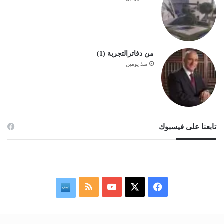
من دفاترالتجربة (1)
منذ يومين
تابعنا على فيسبوك
‫X
فيسبوك
‫YouTube
ملخص
نبض
الموقع