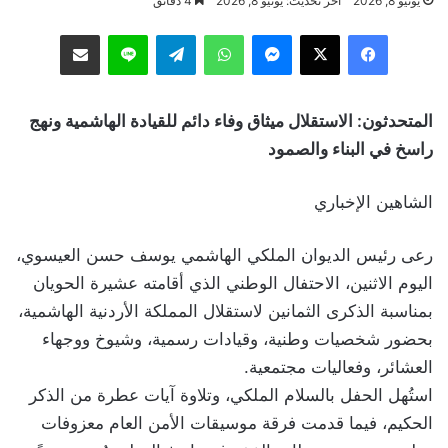
يونيو 8, 2026
آخر تحديث: يونيو 8, 2026
4 دقائق
فيسبوك
‫X
ماسنجر
واتساب
تيلقرام
لاين
مشاركة عبر البريد
المتحدثون: الاستقلال ميثاق وفاء دائم للقيادة الهاشمية ونهج
راسخ في البناء والصمود
الشاهين الإخباري
رعى رئيس الديوان الملكي الهاشمي يوسف حسن العيسوي،
اليوم الاثنين، الاحتفال الوطني الذي أقامته عشيرة الحويان
بمناسبة الذكرى الثمانين لاستقلال المملكة الأردنية الهاشمية،
بحضور شخصيات وطنية، وقيادات رسمية، وشيوخ ووجهاء
العشائر، وفعاليات مجتمعية.
استُهل الحفل بالسلام الملكي، وتلاوة آيات عطرة من الذكر
الحكيم، فيما قدمت فرقة موسيقات الأمن العام معزوفات