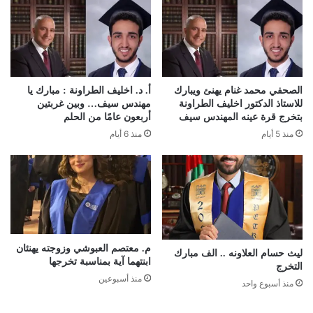
الصحفي محمد غنام يهنئ ويبارك
أ. د. اخليف الطراونة : مبارك يا
للاستاذ الدكتور اخليف الطراونة
مهندس سيف… وبين غربتين
بتخرج قرة عينه المهندس سيف
أربعون عامًا من الحلم
منذ 5 أيام
منذ 6 أيام
م. معتصم العبوشي وزوجته يهنئان
ليث حسام العلاونه .. الف مبارك
ابنتهما آية بمناسبة تخرجها
التخرج
منذ أسبوعين
منذ أسبوع واحد