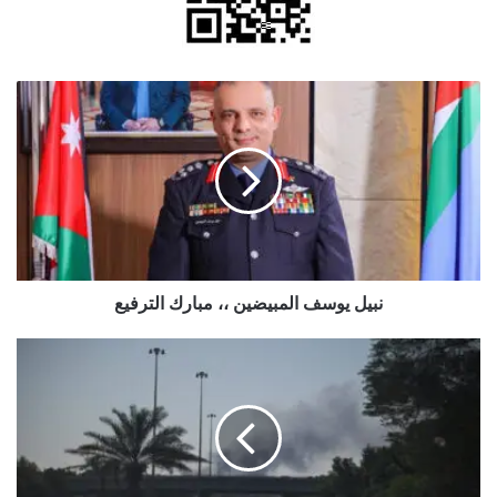
نبيل
يوسف
المبيضين
،،
مبارك
الترفيع
نبيل يوسف المبيضين ،، مبارك الترفيع
الحرس
الثوري
يهدد
دول
المنطقة:
اللعبة
الخطيرة