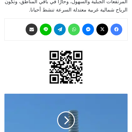
المرتفعات الجبلية والسهول، وحارًا في باقي المناطق، وتكون
الرياح شمالية غربية معتدلة السرعة تنشط أحيانا.
فيسبوك
‫X
ماسنجر
واتساب
تيلقرام
لاين
مشاركة عبر البريد
صفارات
الإنذار
تدوي
بمناطق
مختلفة
في