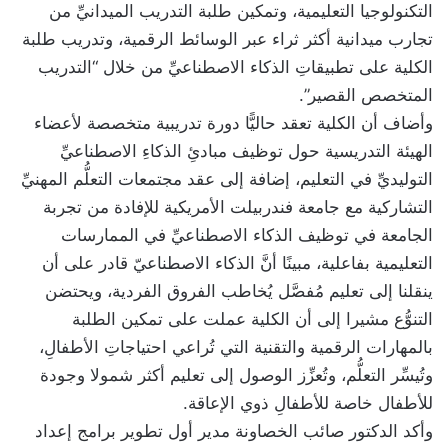
التكنولوجيا التعليمية، وتمكين طلبة التدريب الميدانيِّ من
تجارب ميدانية أكثر ثراء عبر الوسائط الرقمية، وتدريب طلبة
الكلية على تطبيقاتِ الذكاء الاصطناعيِّ من خلال “التدريب
المتخصص القصير”.
وأضاف أن الكلية تعقد حاليًّا دورة تدريبية متخصصة لأعضاء
الهيئة التدريسية حول توظيف مبادئِ الذكاءِ الاصطناعيِّ
التوليديِّ في التعليم، إضافة إلى عقد مجتمعات التعلُّم المهنيِّ
التشاركية مع جامعة فندربيلت الأمريكية للإفادة من تجربة
الجامعة في توظيف الذكاء الاصطناعيِّ في الممارسات
التعليمية بفاعلية، مبينًا أنَّ الذكاء الاصطناعيّ قادر على أن
ينقلنا إلى تعليم مُفصَّل يُخاطب الفروق الفردية، ويحتضن
التنوُّع مشيرا إلى أن الكلية عملت على تمكين الطلبة
بالمهارات الرقمية والتقنية التي تُراعي احتياجاتِ الأطفالِ،
وتُيسِّر التعلُّم، وتُعزِّز الوصول إلى تعليم أكثر شمولا وجودة
للأطفال خاصة للأطفالِ ذوي الإعاقة.
وأكد الدكتور صائب الخصاونة مدير أول تطوير برامج إعداد