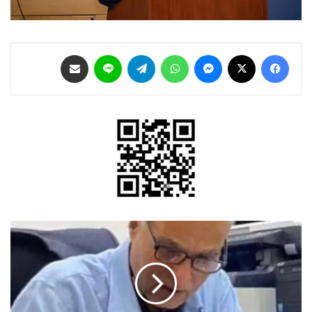
فيسبوك
‫X
ماسنجر
واتساب
تيلقرام
لاين
مشاركة عبر البريد
ملاحم
البطولة
تحت
ظلال
النكسة