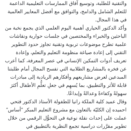
والتقنية للطلبة، وتوسيع آفاق الممارسات التعليمية الداعمة
للتعلم الشامل والدامج، والتوافق مع أفضل المعايير العالمية
في هذا المجال.
وأكد الدكتور الحياري أهمية اليوم العلمي الذي يجمع نخبة من
الباحثين والخبراء والمختصين في جلسات حوارية ونقاشات
علمية تطرح موضوعات تربوية وتقنية تجاوز حدود التطوير
التقني إلى إعادة صياغة منظومة التعليم والتعلم، وإعادة
تعريف أدوات التمكين الإنساني في عصر المعرفة، كما أعرب
عن فخره بالمشاريع الطلابية التي تفسح المجال أمام طلبتنا
المبدعين لعرض مشاريعهم وأفكارهم الريادية إلى مبادرات
قابلة للأثر والتطبيق، بما يُسهِم في جعلِ تعلُّمِ الأطفال أكثرَ
سهولةً وكفاءةً وعدالةً وإبداعًا.
وقال عميد كلية الملكة رانيا للطفولة الأستاذ الدكتور فتحي
احميده إن الكليّة بالتعاون مع مشروع التعليم المبكر “أساس”
عملت على إحداث نقلة نوعية في التحوُّل الرقمي من خلال
تطوير مقرَّرات دراسية تجمع النظرية بالتطبيق في