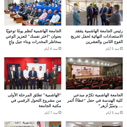
رئيس الجامعة الهاشمية يتفقد
الجامعة الهاشمية تُنظم يومًا توعويًا
الاستعدادات النهائية لحفل تخريج
بعنوان “اختر نفسك” لتعزيز الوعي
الفوج الثامن والعشرين
بمخاطر المخدرات وبناء جيل واعٍ
منذ 3 أيام
منذ 4 أيام
الجامعة الهاشمية تكرّم مبدعي
“الهاشمية” تطلق المرحلة الأولى
كلية الهندسة في حفل “عطاءٌ أثمر
من مشروع التحول الرقمي في
… وتميّزٌ أزهر”
مكتبة الجامعة
منذ 5 أيام
منذ 7 أيام