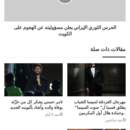
عن
الهجوم
على
الكويت
الحرس الثوري الإيراني يعلن مسؤوليته عن الهجوم على
الكويت
مقالات ذات صلة
تامر حسني يشكر كل من عزّاه
مهرجان الغردقة لسينما الشباب
بوفاة والده وأشاد بألبومه الجديد
يطلق قسما ل” صوت السينما”
..وحمادة هلال أول المكرمين
منذ 3 أيام
منذ ساعتين