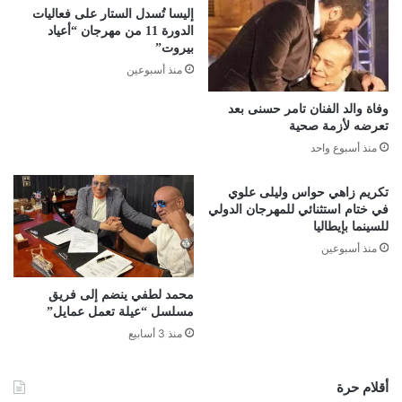
إليسا تُسدل الستار على فعاليات
الدورة 11 من مهرجان “أعياد
بيروت”
منذ أسبوعين
وفاة والد الفنان تامر حسنى بعد
تعرضه لأزمة صحية
منذ أسبوع واحد
تكريم زاهي حواس وليلى علوي
في ختام استثنائي للمهرجان الدولي
للسينما بإيطاليا
منذ أسبوعين
محمد لطفي ينضم إلى فريق
مسلسل “عيلة تعمل عمايل”
منذ 3 أسابيع
أقلام حرة