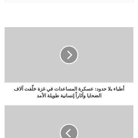
أطباء
بلا
حدود:
عسكرة
المساعدات
في
غزة
خلّفت
آلاف
الضحايا
أطباء بلا حدود: عسكرة المساعدات في غزة خلّفت آلاف
وآثاراً
الضحايا وآثاراً إنسانية طويلة الأمد
إنسانية
طويلة
الحرس
الأمد
الثوري
الإيراني
يعلن
مسؤوليته