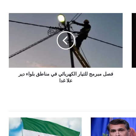
فصل
مبرمج
للتيار
الكهربائي
في
مناطق
بلواء
دير
علا
غدا
فصل مبرمج للتيار الكهربائي في مناطق بلواء دير
علا غدا