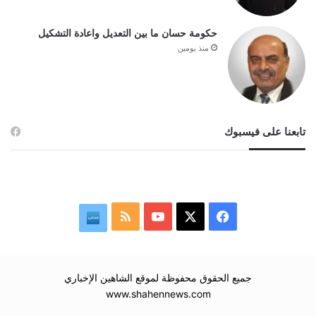
حكومة حسان ما بين التعديل واعادة التشكيل
منذ يومين
تابعنا على فيسبوك
‫X
فيسبوك
‫YouTube
ملخص
نبض
الموقع
RSS
جميع الحقوق محفوظة لموقع الشاهين الإخباري
www.shahennews.com