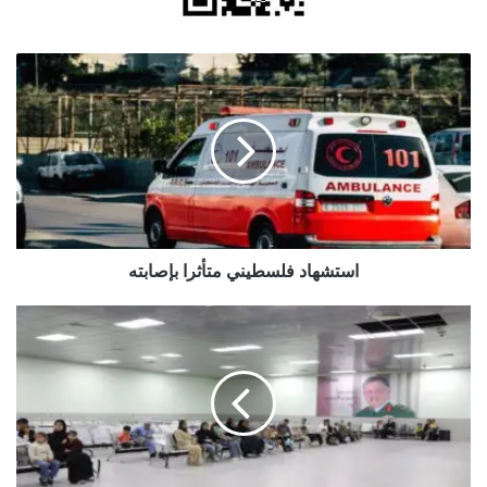
استشهاد
فلسطيني
متأثرا
بإصابته
استشهاد فلسطيني متأثرا بإصابته
القوات
المسلحة
تجلي
الدفعة
الـ28
من
أطفال
غزة