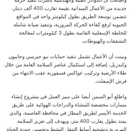
وأضافت أن الكوادر الفنية والهندسية باشرت تنفيذ حزمة
جديدة من الأعمال الميدانية بقيمة تقارب 400 ألف دينار،
تتضمن توسعة الطريق بطول كيلومتر واحد في المواقع
الحيوية لرفع كفاءة الحركة المرورية، وتنفيذ صيانة شاملة
للخلطة الإسفلتية القائمة بطول 3 كيلومترات لمعالجة
التشققات والهبوطات.
وبينت أن الأعمال تشمل تنفيذ حمايات نيو جيرسي وجابيون
وكندريل، إضافة إلى استكمال عناصر السلامة العامة من خلال
طلاء الأرضية وتركيب عواكس فسفورية عقب الانتهاء من
فرش الإسفلت.
واطلع أبو السمن أيضا على سير العمل في مشروع إنشاء
مسارات مخصصة للمشاة والدراجات الهوائية على طريق
الخدمة الأيسر لطريق المطار في محافظة العاصمة، والذي
يمتد بطول يقارب 400 متر، ويهدف إلى تعزيز السلامة
المرورية وتشجيع أنماط التنقل النشط وتحسين جودة الحياة