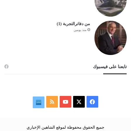
من دفاترالتجربة (1)
منذ يومين
تابعنا على فيسبوك
‫X
فيسبوك
‫YouTube
ملخص
نبض
الموقع
RSS
جميع الحقوق محفوظة لموقع الشاهين الإخباري