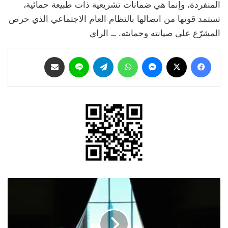
المنفردة، وإنما هي ضمانات تشريعية ذات طبيعة حمائية،
تستمد قوتها من اتصالها بالنظام العام الاجتماعي الذي حرص
المشرّع على صيانته وحمايته. ــ الراي
فيسبوك
‫X
ماسنجر
واتساب
تيلقرام
لاين
مشاركة عبر البريد
‏ترامب:
الإيرانيون
يتوقون
بشدة
لتوقيع