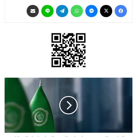
فيسبوك
‫X
ماسنجر
واتساب
تيلقرام
لاين
مشاركة عبر البريد
الجامعة
العربية
تدعو
لتضافر
الجهود
الدولية
لإنهاء
الاحتلال
الإسرائيلي