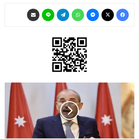
فيسبوك
‫X
ماسنجر
واتساب
تيلقرام
لاين
مشاركة عبر البريد
الصفدي
يبحث
مع
نظيريه
القطري
والتركي
تطورات
الإقليم
وجهود