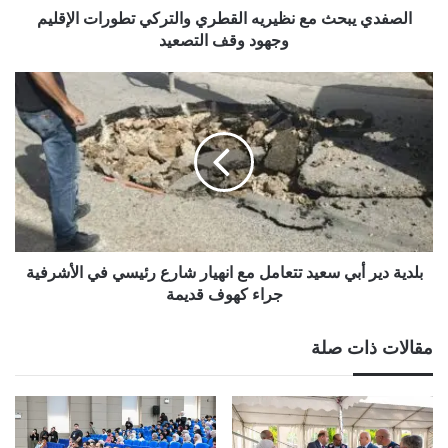
وقف
الصفدي يبحث مع نظيريه القطري والتركي تطورات الإقليم
التصعيد
وجهود وقف التصعيد
بلدية
دير
أبي
سعيد
تتعامل
مع
انهيار
شارع
رئيسي
في
بلدية دير أبي سعيد تتعامل مع انهيار شارع رئيسي في الأشرفية
الأشرفية
جراء كهوف قديمة​
جراء
كهوف
مقالات ذات صلة
قديمة​