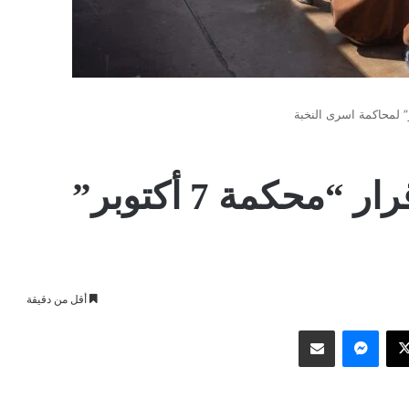
الكنيست يقترب من إقرار “محكمة 7 أكتوبر”
أقل من دقيقة
وك
‫X
ماسنجر
مشاركة عبر البريد