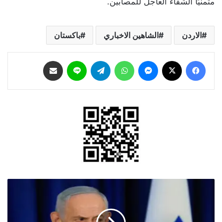
متمنيًا الشفاء العاجل للمصابين.
الاردن
الشاهين الاخباري
باكستان
فيسبوك
‫X
ماسنجر
واتساب
تيلقرام
لاين
مشاركة عبر البريد
نتنياهو:
يمكن
الدخول
إلى