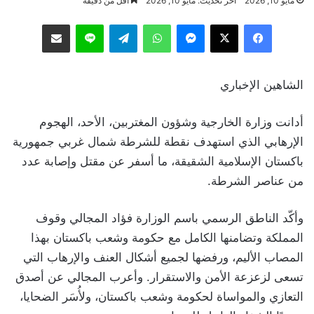
مايو 10, 2026
آخر تحديث: مايو 10, 2026
أقل من دقيقة
فيسبوك
‫X
ماسنجر
واتساب
تيلقرام
لاين
مشاركة عبر البريد
الشاهين الإخباري
أدانت وزارة الخارجية وشؤون المغتربين، الأحد، الهجوم
الإرهابي الذي استهدف نقطة للشرطة شمال غربي جمهورية
باكستان الإسلامية الشقيقة، ما أسفر عن مقتل وإصابة عدد
من عناصر الشرطة.
وأكّد الناطق الرسمي باسم الوزارة فؤاد المجالي وقوف
المملكة وتضامنها الكامل مع حكومة وشعب باكستان بهذا
المصاب الأليم، ورفضها لجميع أشكال العنف والإرهاب التي
تسعى لزعزعة الأمن والاستقرار. وأعرب المجالي عن أصدق
التعازي والمواساة لحكومة وشعب باكستان، ولأُسَر الضحايا،