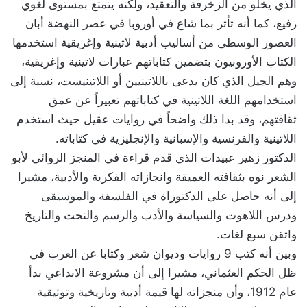
الذي يخلو من الزخرفة والتعقيد، ولكنه يتمتع بمستوى لغوي
رفيع، كما أنه تأثر بما شاع في أوروبا في عصر النهضة أبان
العصور الوسطى من أساليب أدبية لاتينية وإغريقية استخدمها
الكتاب الأوروبيون بتضمين كتاباتهم عبارات لاتينية وإغريقية،
وهم الجيل الذي كان يدعى باللاتينيين أو اللاتينيست، نسبة إلى
استخدامهم اللغة اللاتينية في كتاباتهم تعبيراً عن عمق
ثقافتهم، وقد بدا ذلك واضحاً في روايات عقيل حيث استخدم
اللاتينية والفرنسية والإسبانية والإنجليزية في كتاباته.
الدكتور زهير عبيدات الذي قدم قراءة في المنجز الروائي لأبو
الشعر نوه بثقافته العميقة وانجازاته الفكرية والأدبية، مشيرا
إلى أنه حاصل على الدكتوراة في الفلسفة والموسيقى
ودرس اللاهوت والسياسة والأدب والرسم والنحت والتاريخ
واتقن سبع لغات.
وبين أنه كتب 9 روايات وديوان شعر وكتابا عن العرب في
ظل الحكم العثماني، مشيرا إلى أن مشروعة الابداعي بدأ
عام 1912، وأن منجزاته لها قيمة أدبية وتاريخية وتوثيقية