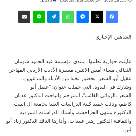
أبريل 28, 2026
آخر تحديث: أبريل 28, 2026
3 دقائق
فيسبوك
‫X
ماسنجر
واتساب
تيلقرام
لاين
مشاركة عبر البريد
الشاهين الإخباري
عاينت حوارية نظمها، منتدى مؤسسة عبد الحميد شومان
الثقافي مساء أمس الاثنين، مسيرة الأديب الأردني المهاجر
عقيل أبو الشعر، بحضور نخبة من الأدباء والمدعوين.
وشارك في الندوة، التي حملت عنوان: “عقيل أبو
الشعر..الروائي الغائب”، المترجم والباحث الدكتور عدنان
كاظم، ونائب عميد كلية الدراسات العليا بجامعة آل البيت
الدكتورة منتهى الحراحشة، وأستاذ الدراسات السردية
والثقافية الدكتور زهير عبيدات، وأدارها الناقد الدكتور زياد أبو
لبن.