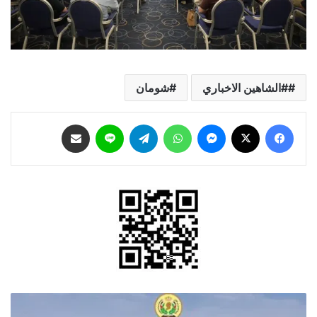
#الشاهين الاخباري
شومان
فيسبوك
‫X
ماسنجر
واتساب
تيلقرام
لاين
مشاركة عبر البريد
أسرة
جامعة