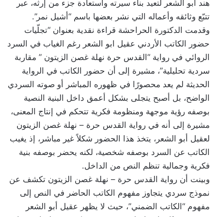
هند أبو الشعر لتعيد بناء سيرته واستعادة جزء من إرثه، عبر
تتبّع وثائقه وأعماله التي نشر بعضها باسم “أشيل نمر”.
وقدمت الدكتورة الحراحشة قراءة نقدية بعنوان “تجلّيات
حضور الكاتب الأردني عقيل ابو الشعر رغم الغياب في السرد
الروائي في رواية “القدس حرة نهلة غصن الزيتون ” مقاربة
سردية تحليلية”، مشيرة إلى أن حضور الكاتب في الرواية
الحديثة لم يعد محصورًا في ظهوره المباشر أو صوته السردي
الواضح، بل أصبح يتجلى بشكل أعمق داخل البنية النصية
بوصفه رؤية موجهة ومنظومة فكرية تتحكم في إنتاج المعنى،
مشيرة إلى أنه في رواية القدس حرة – نهلة غصن الزيتون
لعقيل أبو الشعر، يتخذ هذا الحضور شكلاً غير مباشر، إذ يغيب
الكاتب عن السرد بوصفه شخصية، لكنه يحضر بوصفه بنية
فكرية وجمالية تنظم النص من الداخل.
وبينت أن رواية القدس حرة – نهلة غصن الزيتون تكشف عن
نموذج سردي يتجاوز مفهوم الكاتب الحاضر في النص إلى
مفهوم “الكاتب الضمني”، حيث لا يظهر عقيل أبو الشعر