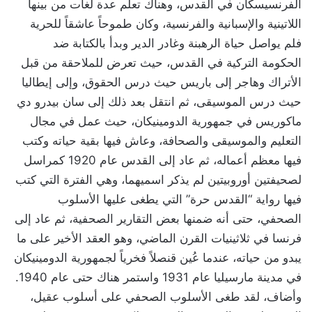
الفرنسيسكان في القدس، وهناك تعلم عدة لغات من بينها
اللاتينية والإسبانية والفرنسية، وكان طموحاً عاشقاً للحرية
فلم يواصل حياة الرهبنة وغادر الدير وبدأ بالكتابة ضد
الحكومة التركية في القدس، حيث تعرض للملاحقة من قبل
الأتراك وهاجر إلى باريس حيث درس الحقوق، وإلى إيطاليا
حيث درس الموسيقى، ثم انتقل بعد ذلك إلى سان بيدرو دي
ماكوريس في جمهورية الدومينيكان، حيث عمل في مجال
التعليم والموسيقى والصحافة، وعاش فيها بقية حياته وكتب
فيها معظم أعماله، ثم عاد إلى القدس عام 1920 كمراسل
لصحيفتين أوروبيتين لم يذكر اسميهما، وهي الفترة التي كتب
فيها رواية “القدس حرة” التي يطغى عليها الأسلوب
الصحفي، حتى أنه ضمنها بعض التقارير الصحفية، ثم عاد إلى
فرنسا في ثلاثينيات القرن الماضي، وهو العقد الأخير على ما
يبدو من حياته، عندما عُين قنصلاً فخرياً لجمهورية الدومينيكان
في مدينة مارسيليا عام 1931 واستمر هناك حتى عام 1940.
وأضاف، لقد طغى الأسلوب الصحفي على أسلوب عقيل،