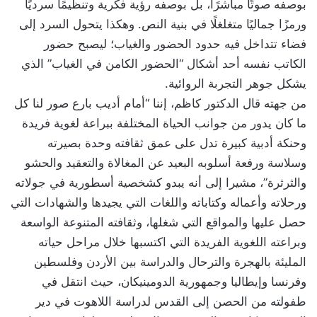
بوصفه صوتًا مباشرًا، بل بوصفه رؤية فكرية وتنظيمًا سرديًا
ورمزًا جماليًا متغلغلًا في بنية النص. وهكذا يتحول السرد إلى
فضاء تتداخل فيه حدود الحضور والغياب؛ ليصبح حضور
الكاتب نفسه أحد أشكال “الحضور الكامن في الغياب” الذي
يشكل جوهر التجربة الروائية.
من جهته قال الدكتور كاظم، إننا “أمام أديب بارع صور لنا كل
ما كان يدور من جوانب الحياة المختلفة ببراعة لغوية فريدة
وحنكة أدبية كبيرة تدل على عمق ثقافته وحدة بصيرته
وسلاسة ورفعة أسلوبه البعيد عن المغالاة والتعقيد والحشو
والثرثرة”، مشيرا إلى أنه يبدو كشخصية أسطورية في جولاته
ورحلاته وأعماله وكتاباته واللغات التي يجيدها والشهادات التي
حصل عليها والمواقع التي شغلها، وثقافته المتنوعة الواسعة
وبراعته اللغوية الفريدة التي اكتسبها خلال مراحل حياته
المليئة بالهجرة والترحال والدراسة بين الأردن وفلسطين
وفرنسا وإيطاليا وجمهورية الدومينيكان، حيث انتقل في
طفولته من الحصن إلى القدس لدراسة اللاهوت في دير