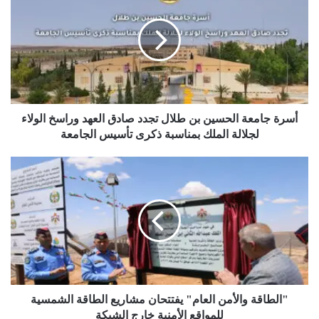
الحسين
بن
طلال
تجدد
صادق
العهد
وراسخ
الولاء
أسرة جامعة الحسين بن طلال تجدد صادق العهد وراسخ الولاء
لجلالة
لجلالة الملك بمناسبة ذكرى تأسيس الجامعة
الملك
بمناسبة
"الطاقة
ذكرى
والأمن
تأسيس
العام"
الجامعة
يفتتحان
مشاريع
الطاقة
الشمسية
للمواقع
الأمنية
خارج
"الطاقة والأمن العام" يفتتحان مشاريع الطاقة الشمسية
الشبكة
للمواقع الأمنية خارج الشبكة