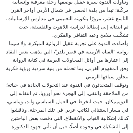
وتناولت الندوة سيرة عقيل بوصفها رحلة معرفية وإنسانية
مركّبة؛ تبدأ من بلدة الحصن في شمال الأردن أواخر القرن
التاسع عشر، مرورًا بتكوينه التعليمي في مدارس الإرساليات،
ثم انتقاله إلى إيطاليا لدراسة اللاهوت والفلسفة، حيث
تشكّلت ملامح وعيه الثقافي والفكري.
وأضاءت الندوة على تجربة عقيل الروائية المبكرة، ولا سيما
روايته “الفتاة الأرمنية في قصر يلدز”، التي يذهب بعض النقاد
إلى اعتبارها من أوائل المحاولات العربية في كتابة الرواية
وفق المفهوم الغربي، بما تحمله من بنية سردية ورؤية فكرية
تتجاوز سياقها الزمني.
وتوقف المتحدثون في الندوة عند التحولات الحادة في حياته؛
من الملاحقة والنفي، إلى الهجرة نحو أوروبا، ثم انتقاله إلى
الدومينيكان، حيث انخرط في العمل السياسي والدبلوماسي،
في مسار استثنائي لكاتب عربي في تلك المرحلة. وناقشوا
كذلك إشكالية الغياب والانقطاع، التي دفعت بعض الباحثين
إلى التشكيك في وجوده أصلًا، قبل أن تأتي جهود الدكتورة