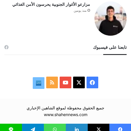
مزارعو الأغوار الجنوبية يحرسون الأمن الغذائي
منذ يومين
تابعنا على فيسبوك
‫X
فيسبوك
‫YouTube
ملخص
نبض
الموقع
RSS
جميع الحقوق محفوظة لموقع الشاهين الإخباري
www.shahennews.com