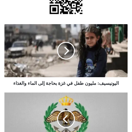
اليونيسيف:
مليون
طفل
في
غزة
بحاجة
إلى
الماء
والغذاء
اليونيسيف: مليون طفل في غزة بحاجة إلى الماء والغذاء
القبض
على
شخصين
حاولا
التسلل
عبر