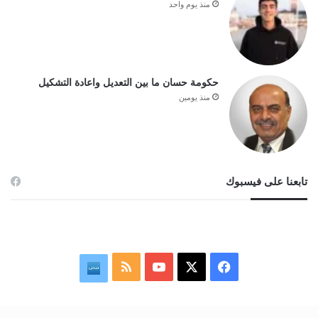
منذ يوم واحد
حكومة حسان ما بين التعديل واعادة التشكيل
منذ يومين
تابعنا على فيسبوك
‫X
فيسبوك
‫YouTube
ملخص
نبض
الموقع