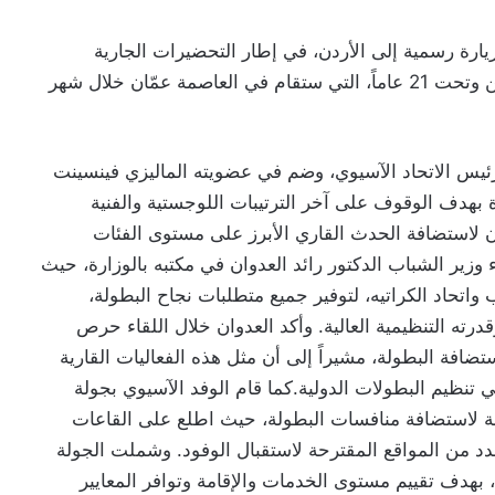
يارة رسمية إلى الأردن، في إطار التحضيرات الجارية
لاستضافة البطولة الآسيوية للكراتيه للشباب والناشئين وتحت 21 عاماً، التي ستقام في العاصمة عمّان خلال شهر
رئيس الاتحاد الآسيوي، وضم في عضويته الماليزي فينسينت
ة بهدف الوقوف على آخر الترتيبات اللوجستية والفنية
ردن لاستضافة الحدث القاري الأبرز على مستوى الفئات
ء وزير الشباب الدكتور رائد العدوان في مكتبه بالوزارة، حيث
واتحاد الكراتيه، لتوفير جميع متطلبات نجاح البطولة،
درته التنظيمية العالية. وأكد العدوان خلال اللقاء حرص
ضافة البطولة، مشيراً إلى أن مثل هذه الفعاليات القارية
تنظيم البطولات الدولية.كما قام الوفد الآسيوي بجولة
 لاستضافة منافسات البطولة، حيث اطلع على القاعات
عدد من المواقع المقترحة لاستقبال الوفود. وشملت الجولة
ة، بهدف تقييم مستوى الخدمات والإقامة وتوافر المعايير