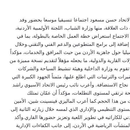
لاتحاد حسن مسعود اجتماعا تنسيقيا موسعا بحضور وفد
العلاقة، منها وزارة الشباب، اللجنة الأولمبية الأردنية،
 الاجتماع استعراض خطة العمل الخاصة بالبطولة، بما في
، إضافة إلى برامج المتطوعين والدعم الفني والتقني.وخلال
يليا حول جاهزية الأردن من حيث المرافق والخدمات، مؤكداً
ات القارية والدولية، ما يجعله مؤهلاً لتقديم نسخة مميزة من
ي تقوم به وزارة الداخلية وهيئة تنشيط السياحة والشركات
ات والترتيبات التي اطلع عليها، مثمناً الجهود الكبيرة التي
ن نجاح الاستضافة. وأعرب نائب رئيس الاتحاد الآسيوي راشد
ة ترتقي لمستوى التطلعات، مؤكداً أن عمّان تمتلك
ات من هذا الحجم.كما أعرب الماليزي فينسينت شين، الأمين
لمستوى التنظيمي والإداري الذي لمسه خلال زيارته الثانية إلى
أردني للكاراتيه في تطوير اللعبة وتعزيز حضورها القاري.وأكد
نشآت الرياضية في الأردن، إلى جانب الكفاءات الإدارية