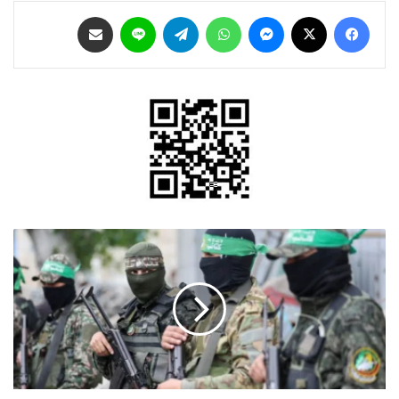
فيسبوك
‫X
ماسنجر
واتساب
تيلقرام
لاين
مشاركة عبر البريد
حماس
تخرج
من
المشهد...
انسحاب
كامل
من
مستقبل
غزة