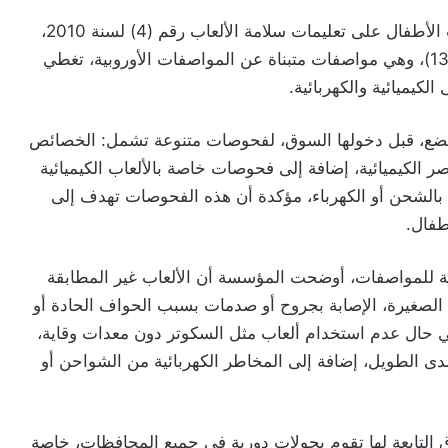
وأوضحت المؤسسة أنها تعتمد في تقييم سلامة ألعاب الأطفال على تعليمات سلامة الألعاب رقم (4) لسنة 2010،
وعلى المواصفات القياسية الأردنية (م.ق.أ 71 من 1–13)، وهي مواصفات متبناة عن المواصفات الأوروبية، تغطي
لكيميائية والكهربائية.
تخضع، قبل دخولها السوق، لفحوصات متنوعة تشمل: الخصائص
عناصر الكيميائية، إضافة إلى فحوصات خاصة بالألعاب الكيميائية
لة بالشحن أو الكهرباء، مؤكدة أن هذه الفحوصات تهدف إلى
طفال.
قة للمواصفات، أوضحت المؤسسة أن الألعاب غير المطابقة
 الصغيرة، الإصابة بجروح أو صدمات بسبب الحواف الحادة أو
 حال عدم استخدام ألعاب مثل السكوتر دون معدات وقاية،
دى الطويل، إضافة إلى المخاطر الكهربائية من الشواحن أو
التابعة لها تقوم بجولات دورية في جميع المحافظات، خاصة