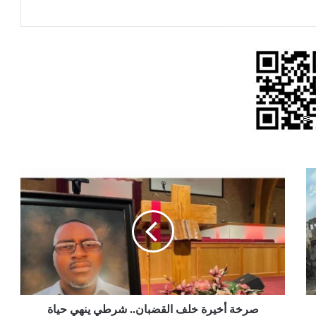
صرخة
أخيرة
خلف
القضبان..
شرطي
ينهي
حياة
سجين
معاق
صرخة أخيرة خلف القضبان.. شرطي ينهي حياة