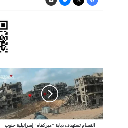
القسام
تستهدف
دبابة
"ميركفاه"
إسرائيلية
جنوب
غزة
القسام تستهدف دبابة "ميركفاه" إسرائيلية جنوب