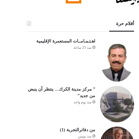
أقلام حرة
اهـتـمـامــات المستعمرة الإقليمية
منذ 21 ساعة
” مركز مدينة الكرك… ينتظر أن ينبض
من جديد”
منذ يوم واحد
من دفاترالتجربة (1)
منذ يومين