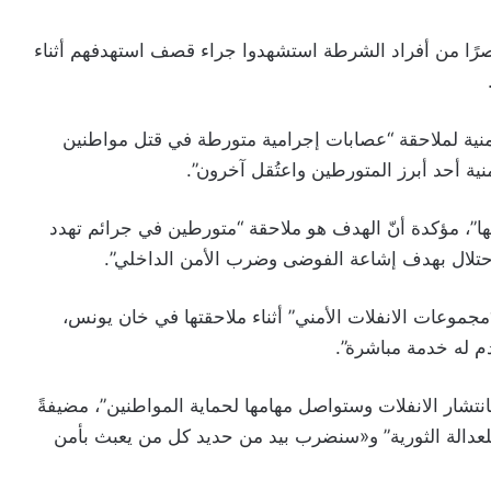
در قيادي بوزارة الداخلية في غزة، إنّ 20 عنصرًا من أفراد الشرطة استشهدوا جراء قصف استهدفهم أثناء
منية لملاحقة “عصابات إجرامية متورطة في قتل مواطنين
نية أحد أبرز المتورطين واعتُقل آخرون”.
نها”، مؤكدة أنّ الهدف هو ملاحقة “متورطين في جرائم تهدد
احتلال بهدف إشاعة الفوضى وضرب الأمن الداخلي”.
“مجموعات الانفلات الأمني” أثناء ملاحقتها في خان يونس،
دم له خدمة مباشرة”.
انتشار الانفلات وستواصل مهامها لحماية المواطنين”، مضيفةً
لعدالة الثورية” و«سنضرب بيد من حديد كل من يعبث بأمن