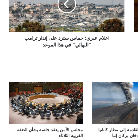
على
إنذار
ترامب
"النهائي"
في
هذا
اعلام عبري: حماس سترد على إنذار ترامب
الموعد
"النهائي" في هذا الموعد
قادمة إلى مطار كاتانيا
مجلس الأمن يعقد جلسة بشأن الضفة
ان بركان إتنا
الغربية الثلاثاء