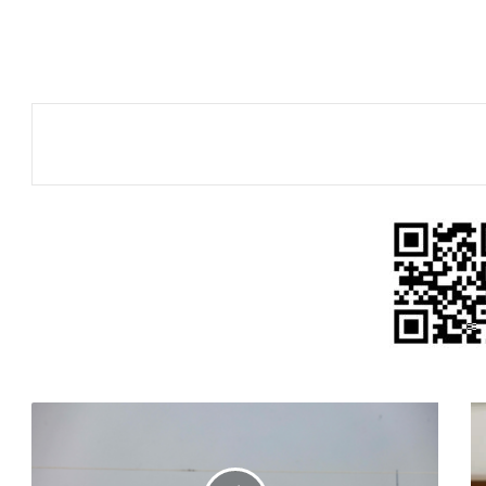
اعلام
عبري:
حماس
سترد