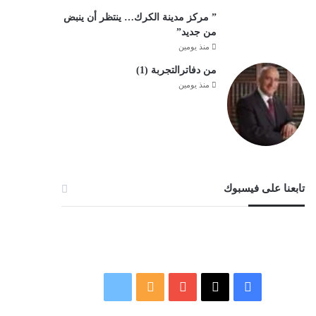
” مركز مدينة الكرك… ينتظر أن ينبض
من جديد”
منذ يومين
من دفاترالتجربة (1)
منذ يومين
تابعنا على فيسبوك
‫X
فيسبوك
‫YouTube
ملخص
نبض
الموقع