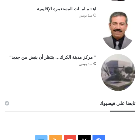
اهـتـمـامــات المستعمرة الإقليمية
منذ يومين
” مركز مدينة الكرك… ينتظر أن ينبض من جديد”
منذ يومين
تابعنا على فيسبوك