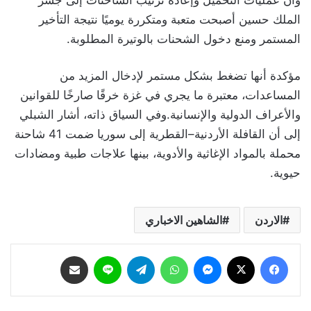
وأن عمليات التحميل وإعادة ترتيب الشاحنات إلى جسر
الملك حسين أصبحت متعبة ومتكررة يوميًا نتيجة التأخير
المستمر ومنع دخول الشحنات بالوتيرة المطلوبة.
مؤكدة أنها تضغط بشكل مستمر لإدخال المزيد من
المساعدات، معتبرة ما يجري في غزة خرقًا صارخًا للقوانين
والأعراف الدولية والإنسانية.وفي السياق ذاته، أشار الشبلي
إلى أن القافلة الأردنية–القطرية إلى سوريا ضمت 41 شاحنة
محملة بالمواد الإغاثية والأدوية، بينها علاجات طبية ومضادات
حيوية.
الاردن
الشاهين الاخباري
فيسبوك
‫X
ماسنجر
واتساب
تيلقرام
لاين
مشاركة عبر البريد