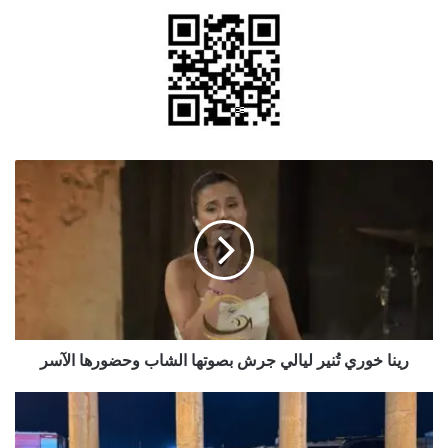
رينا
خوري
تُنير
ليالي
جرش
بصوتها
الشاب
وحضورها
الآسر
رينا خوري تُنير ليالي جرش بصوتها الشاب وحضورها الآسر
بمشاركة
٢٣
فنان