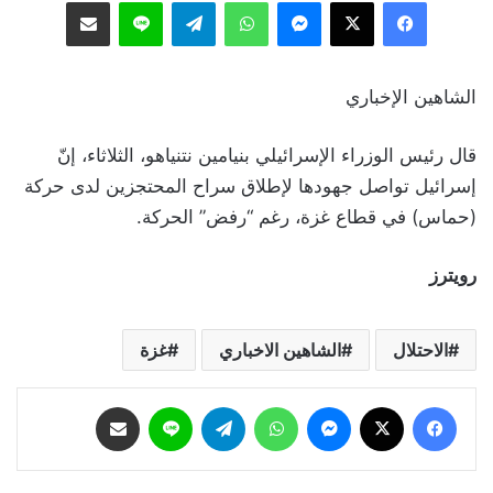
فيسبوك
‫X
ماسنجر
واتساب
تيلقرام
لاين
مشاركة عبر البريد
الشاهين الإخباري
قال رئيس الوزراء الإسرائيلي بنيامين نتنياهو، الثلاثاء، إنّ
إسرائيل تواصل جهودها لإطلاق سراح المحتجزين لدى حركة
(حماس) في قطاع غزة، رغم “رفض” الحركة.
رويترز
الاحتلال
الشاهين الاخباري
غزة
فيسبوك
‫X
ماسنجر
واتساب
تيلقرام
لاين
مشاركة عبر البريد