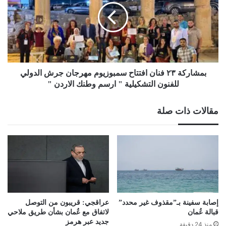
افتتاح
سمبوزيوم
مهرجان
جرش
الدولي
للفنون
التشكيلية
بمشاركة ٢٣ فنان افتتاح سمبوزيوم مهرجان جرش الدولي
"
للفنون التشكيلية " ارسم وطنك الاردن "
ارسم
وطنك
مقالات ذات صلة
الاردن
"
إصابة سفينة بـ”مقذوف غير محدد”
عراقجي: قريبون من التوصل
قبالة عُمان
لاتفاق مع عُمان بشأن طريق ملاحي
جديد عبر هرمز
منذ 24 دقيقة