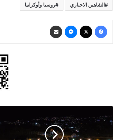
الشاهين الاخباري
روسيا وأوكرانيا
فيسبوك
‫X
ماسنجر
مشاركة عبر البريد
"يوم
خامس
من
الفرح
في