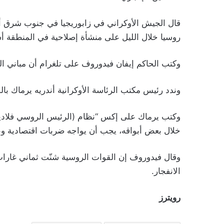
قال الجيش الأوكراني في زابوريجيا في جنوب شرق أوكر
روسيا خلال الليل على منشأة إصلاحية في المنطقة أسفرت عن مقتل 16 شخصا
وكتب الحاكم إيفان فيدوروف على تلغرام أن مباني ال
وندد رئيس مكتب الرئاسة الأوكرانية أندريه يرماك با
وكتب يرماك على إكس “نظام (الرئيس الروسي فلاديمي
خلال بعض أبواقه، يجب أن يواجه ضربات اقتصادية 
وقال فيدوروف إن القوات الروسية شنّت ثماني غارات
الانفجار.
رويترز