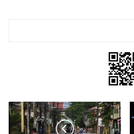
30
قتيلا
في
بكين
وإجلاء