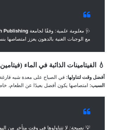
🩺
معلومة علمية:
وفقًا لجامعة
h Publishing
مع الوجبات الغنية بالدهون يعزز امتصاصها بنسبة قد تصل إلى 50٪ أكثر من
💧
الفيتامينات الذائبة في الماء (فيتامين C ومجموعة B):
أفضل وقت لتناولها:
في الصباح على معدة شبه فارغة أ
السبب:
امتصاصها يكون أفضل بعيدًا عن الطعام، خاصة
💡
نصيحة:
لا تتناولوها في وقت متأخر من اليو