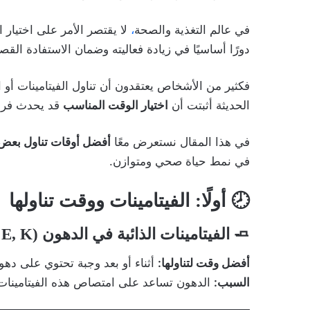
في عالم التغذية والصحة
،
لا يقتصر الأمر على اختيار
دورًا أساسيًا في زيادة فعاليته وضمان الاستفادة القص
فكثير من الأشخاص يعتقدون أن تناول الفيتامينات أو
الحديثة أثبتت أن
اختيار الوقت المناسب
قد يحدث فرقًا
في هذا المقال نستعرض معًا
أفضل أوقات تناول بعض ا
في نمط حياة صحي ومتوازن.
🕗 أولًا: الفيتامينات ووقت تناولها
🧈
الفيتامينات الذائبة في الدهون (A, D, E, K):
أفضل وقت لتناولها:
أثناء أو بعد وجبة تحتوي على دهو
السبب:
الدهون تساعد على امتصاص هذه الفيتامينات ب