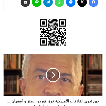
حين
تدوي
القاذفات
الأمريكية
فوق
فوردو
،
نطنز
و
أصفهان
حين تدوي القاذفات الأمريكية فوق فوردو ، نطنز و أصفهان …
…