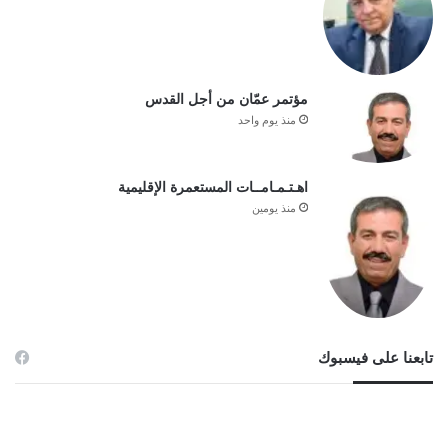
مؤتمر عمّان من أجل القدس
منذ يوم واحد
اهـتـمـامــات المستعمرة الإقليمية
منذ يومين
تابعنا على فيسبوك