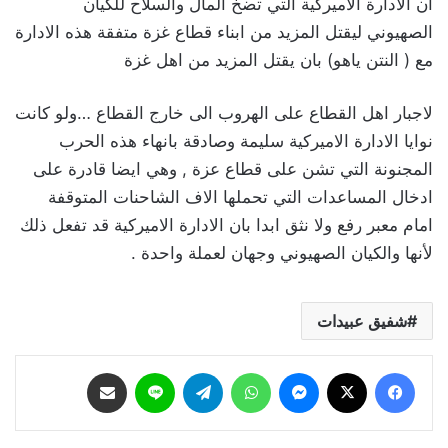
ان الادارة الاميركية التي تضخ المال والسلاح للكيان
الصهيوني ليقتل المزيد من ابناء قطاع غزة متفقة هذه الادارة
مع ( النتن ياهو) بان يقتل المزيد من اهل غزة
لاجبار اهل القطاع على الهروب الى خارج القطاع …ولو كانت
نوايا الادارة الاميركية سليمة وصادقة بانهاء هذه الحرب
المجنونة التي تشن على قطاع عزة , وهي ايضا قادرة على
ادخال المساعدات التي تحملها الاف الشاحنات المتوقفة
امام معبر رفع ولا نثق ابدا بان الادارة الاميركية قد تفعل ذلك
لأنها والكيان الصهيوني وجهان لعملة واحدة .
شفيق عبيدات
فيسبوك
‫X
ماسنجر
واتساب
تيلقرام
لاين
مشاركة عبر البريد