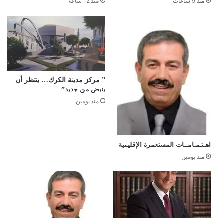
منذ 9 ساعات
منذ 12 ساعة
” مركز مدينة الكرك… ينتظر أن
ينبض من جديد”
منذ يومين
اهـتـمـامــات المستعمرة الإقليمية
منذ يومين