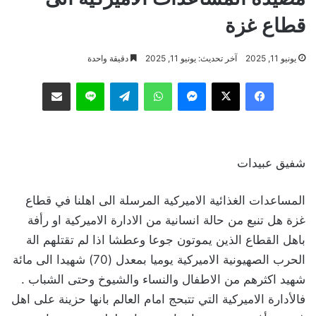
قطاع غزة
يونيو 11, 2025
آخر تحديث: يونيو 11, 2025
دقيقة واحدة
فيسبوك
‫X
ماسنجر
واتساب
تيلقرام
لاين
مشاركة عبر البريد
شفيق عبيدات
المساعدات الغذائية الاميركية المرسلة الى اهلنا في قطاع
غزة هل تنبع من حالة انسانية من الادارة الاميركية او رأفة
باهل القطاع الذين يموتون جوعا وعطشا اذا لم تقتلهم الة
الحرب الصهيونية الاميركية يوميا بمعدل (70) شهيدا الى مائة
شهيد اكثرهم من الاطفال والنساء والشيوخ وحتى الشباب .
فالأدارة الاميركية التي تتبحج امام العالم بانها حزينة على اهل