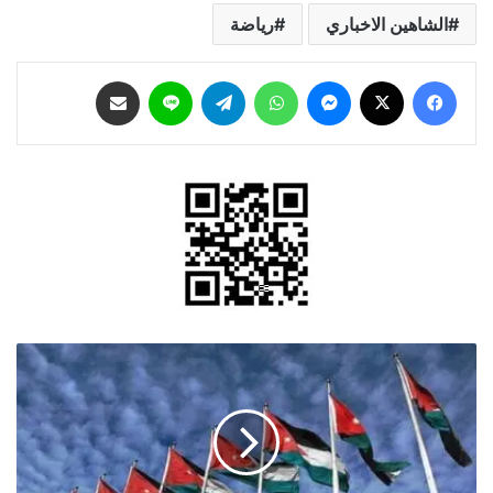
الشاهين الاخباري
رياضة
فيسبوك
‫X
ماسنجر
واتساب
تيلقرام
لاين
مشاركة عبر البريد
الأردنيون
يحتفلون
بيوم
الجيش
وذكرى
الثورة
العربية