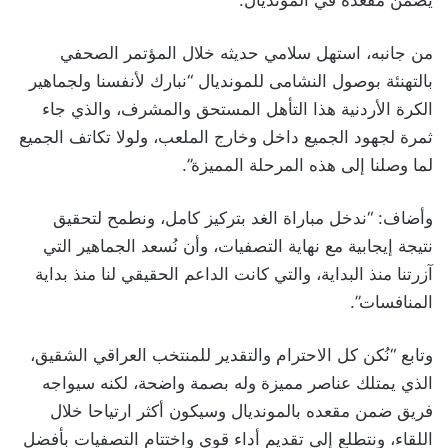
يضمن مقعده في المونديال.
من جانبه، استهل سلامي حديثه خلال المؤتمر الصحفي
بالتهنئة بوصول النشامى للمونديال “نبارك لأنفسنا ولجماهير
الكرة الأردنية هذا التأهل المستحق والمشرف، والذي جاء
ثمرة لجهود الجميع داخل وخارج الملعب، ولولا تكاتف الجميع
لما وصلنا إلى هذه المرحلة المميزة”.
وأضاف: “ندخل مباراة الغد بتركيز كامل، ونطمح لتحقيق
نتيجة إيجابية مع نهاية التصفيات، وأن نُسعد الجماهير التي
آزرتنا منذ البداية، والتي كانت الداعم الحقيقي لنا منذ بداية
المنافسات”.
وتابع “نُكن كل الاحترام والتقدير للمنتخب العراقي الشقيق،
الذي يمتلك عناصر مميزة وله بصمة واضحة، لكنه سيواجه
فريق ضمن مقعده بالمونديال وسيكون أكثر ارتياحا خلال
اللقاء، ونتطلع إلى تقديم أداء قوي واختتام التصفيات بأفضل