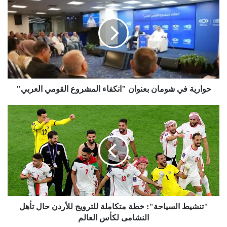
في
شومان
بعنوان
"انكفاء
المشروع
القومي
العربي"
حوارية في شومان بعنوان "انكفاء المشروع القومي العربي"
"تنشيط
السياحة":
خطة
متكاملة
للترويج
للأردن
حال
تأهل
النشامى
لكأس
"تنشيط السياحة": خطة متكاملة للترويج للأردن حال تأهل
العالم
النشامى لكأس العالم