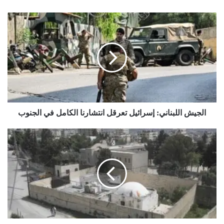
الجيش
اللبناني:
إسرائيل
تعرقل
انتشارنا
الكامل
في
الجنوب
الجيش اللبناني: إسرائيل تعرقل انتشارنا الكامل في الجنوب
مئات
المستوطنين
يقتحمون
مقام
يوسف
ويحاولون
حرق
مسجد
في