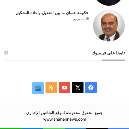
حكومة حسان ما بين التعديل واعادة التشكيل
منذ يومين
تابعنا على فيسبوك
‫X
فيسبوك
‫YouTube
ملخص
نبض
الموقع
RSS
جميع الحقوق محفوظة لموقع الشاهين الإخباري
www.shahennews.com