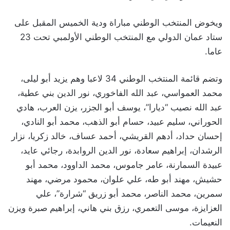
ويخوض المنتخب الوطني مباراة ودية الخميس المقبل على
ستاد عمان الدولي مع المنتخب الوطني الأولمبي تحت 23
عاما.
وتضم قائمة المنتخب الوطني 34 لاعبا وهم يزيد أبو ليلى،
محمد العمواسي، عبد الله الفاخوري، نور الدين بني عطية،
عبد الله نصيب “ديارا”، يوسف أبو الجزر، يزن العرب، هادي
الحوراني، سليم عبيد، حسام أبو الذهب، محمد أبو النادي،
إحسان حداد، أدهم القريشي، أحمد عساف، خالد زكريا، نزار
الرشدان، إبراهيم سعادة، نور الدين الروابدة، رجائي عايد،
عبيدة السمارنة، عامر جاموس، محمد الداوود، محمد أبو
حشيش، مهند أبو طه، علي علوان، محمود مرضي، مهند
سمرين، محمد الناصر، محمد أبو زريق “شرارة”، علي
العزايزة، موسى التعمري، رزق بني هاني، إبراهيم صبرة ويزن
النعيمات.