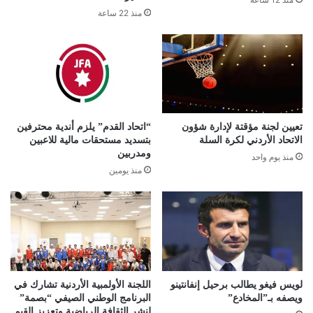
منذ 22 ساعة
تعيين لجنة مؤقتة لإدارة شؤون
“اتحاد القدم” يلزم أندية محترفين
الاتحاد الأردني لكرة السلة
بتسديد مستحقات مالية للاعبين
ومدربين
منذ يوم واحد
منذ يومين
لويس فيغو يطالب برحيل إنفانتينو
اللجنة الأولمبية الأردنية تشارك في
ويصفه بـ”المخادع”
البرنامج الوطني الصيفي “بصمة”
لنشر الثقافة الرياضية وتعزيز القيم