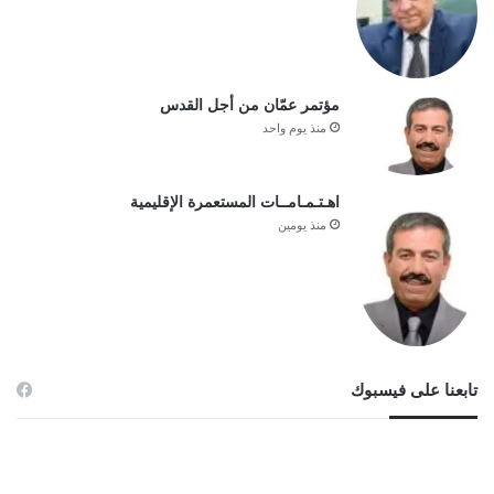
مؤتمر عمّان من أجل القدس
منذ يوم واحد
اهـتـمـامــات المستعمرة الإقليمية
منذ يومين
تابعنا على فيسبوك