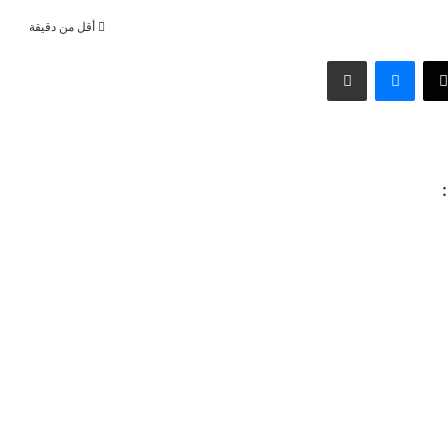
أقل من دقيقة
وك
‫X
ماسنجر
مشاركة عبر البريد