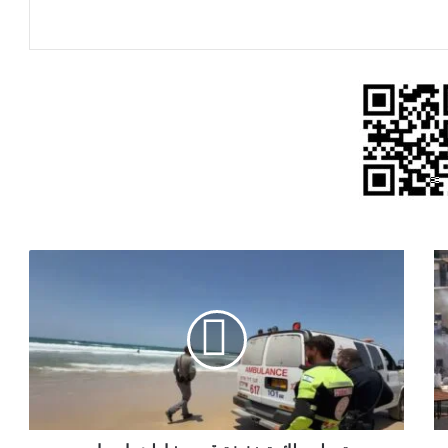
تحطم
طائرة
خفيفة
قرب
شاطئ
بات
يام