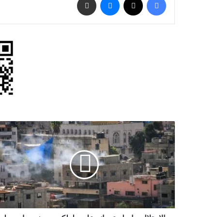
الاحتلال
يواصل
عدوانه
على
طولكرم
ومخيميها
وسط
استمرار
عمليات