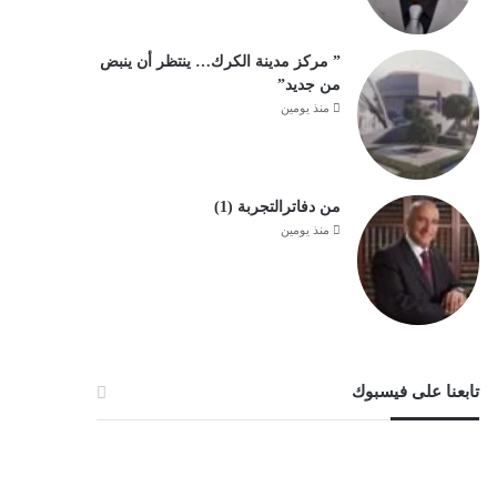
” مركز مدينة الكرك… ينتظر أن ينبض
من جديد”
منذ يومين
من دفاترالتجربة (1)
منذ يومين
تابعنا على فيسبوك