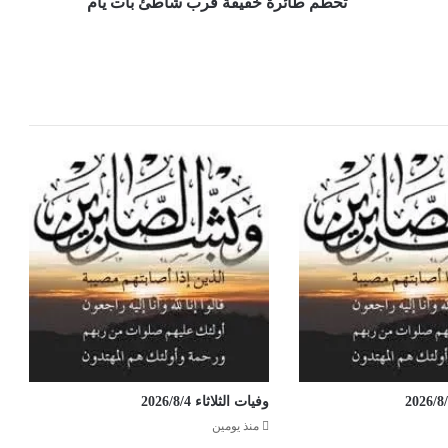
تحطم طائرة خفيفة قرب شاطئ بات يام
وفيات الثلاثاء 2026/8/4
منذ يومين