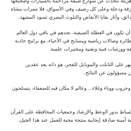
 هزيلة تتحدث عن شوارع ضيقة مزدحمة بالسيارات وضجيجها
وزقة ودخلة وعلى كل رصيف وفي الأسواق، فلا ممرات مشاة
ق، وآثار بقايا الأنقاض والتلوث البصري تسود المشهد.
 أن تكون في العطلة الصيفية، نجدهم في باقي دول العالم
ئرة وصالات رياضية ومسابح في الأحياء، مع برامج جاذبة
ة وورشات فنية وتقنية ومختبرات علمية.
 على التابلت والموبايل للفجر، هو ذاته بعد عقدين
 مسؤولون عن النتائج.
حروب ووباء وغلاء… وعالم لا مكان فيه للضعفاء، يتسلحون
 المناط بدور الوعظ والإرشاد وجمعيات المحافظة على القرآن
أمينة صادقة إيجابية منتجة محبة للعمل عند هذا الجيل،