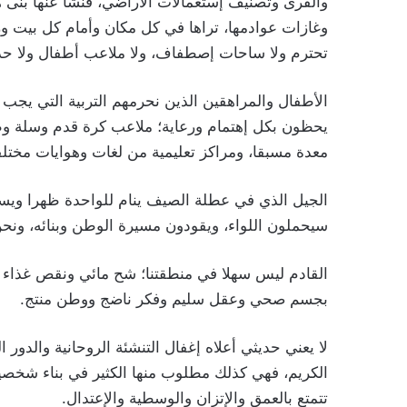
والقرى وتصنيف إستعمالات الأراضي، فنشأ عنها بنى
وغازات عوادمها، تراها في كل مكان وأمام كل بيت 
تحترم ولا ساحات إصطفاف، ولا ملاعب أطفال ولا حدائ
الأطفال والمراهقين الذين نحرمهم التربية التي يجب
يحظون بكل إهتمام ورعاية؛ ملاعب كرة قدم وسلة وطا
معدة مسبقا، ومراكز تعليمية من لغات وهوايات مختلف
الجيل الذي في عطلة الصيف ينام للواحدة ظهرا ويسهر
سيحملون اللواء، ويقودون مسيرة الوطن وبنائه، ونحن
القادم ليس سهلا في منطقتنا؛ شح مائي ونقص غذاء و
بجسم صحي وعقل سليم وفكر ناضج ووطن منتج.
لا يعني حديثي أعلاه إغفال التنشئة الروحانية والدور
الكريم، فهي كذلك مطلوب منها الكثير في بناء شخصية 
تتمتع بالعمق والإتزان والوسطية والإعتدال.