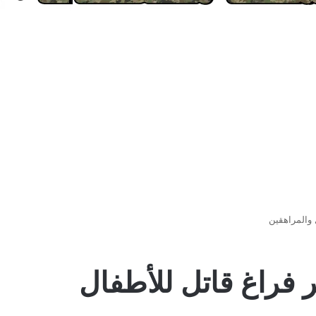
لصيفية ٣ أشهر فراغ قاتل للأطفال