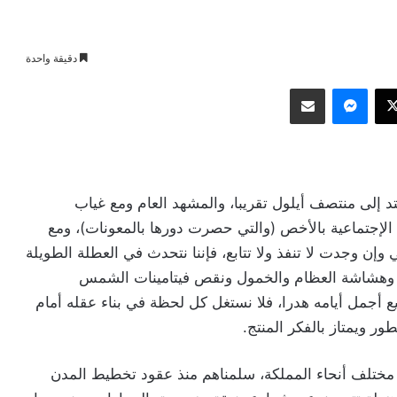
دقيقة واحدة
وك
‫X
ماسنجر
مشاركة عبر البريد
د إلى منتصف أيلول تقريبا، والمشهد العام ومع غياب
 الإجتماعية بالأخص (والتي حصرت دورها بالمعونات)، ومع
إن وجدت لا تنفذ ولا تتابع، فإننا نتحدث في العطلة الطويلة
وهشاشة العظام والخمول ونقص فيتامينات الشمس
 أجمل أيامه هدرا، فلا نستغل كل لحظة في بناء عقله أمام
ور ويمتاز بالفكر المنتج.
ختلف أنحاء المملكة، سلمناهم منذ عقود تخطيط المدن