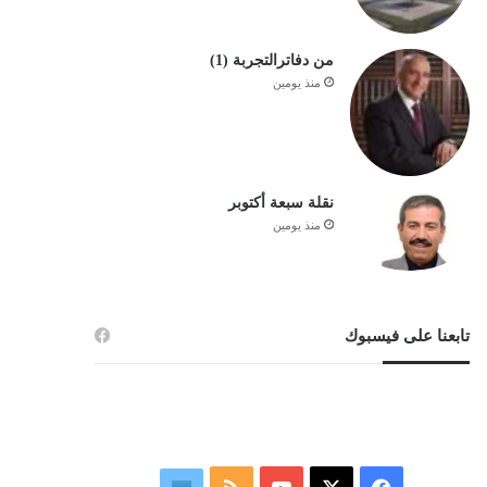
من دفاترالتجربة (1)
منذ يومين
نقلة سبعة أكتوبر
منذ يومين
تابعنا على فيسبوك
‫X
فيسبوك
‫YouTube
ملخص