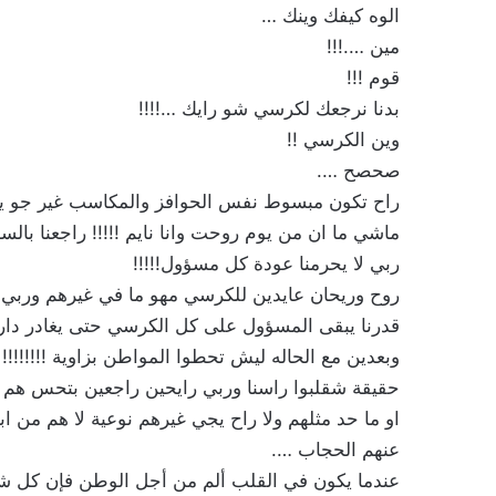
الوه كيفك وينك …
مين ….!!!
قوم !!!
بدنا نرجعك لكرسي شو رايك …!!!!
وين الكرسي !!
صحصح ….
راح تكون مبسوط نفس الحوافز والمكاسب غير جو يار
ماشي ما ان من يوم روحت وانا نايم !!!!! راجعنا بالس
ربي لا يحرمنا عودة كل مسؤول!!!!!
روح وريحان عايدين للكرسي مهو ما في غيرهم وربي م
قدرنا يبقى المسؤول على كل الكرسي حتى يغادر دار ال
وبعدين مع الحاله ليش تحطوا المواطن بزاوية !!!!!!!!
حقيقة شقلبوا راسنا وربي رايحين راجعين بتحس هم
عنهم الحجاب ….
عندما يكون في القلب ألم من أجل الوطن فإن كل شبرٍ