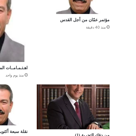
مؤتمر عمّان من أجل القدس
منذ 40 دقيقة
اهـتـمـامــات ال
منذ يوم واحد
نقلة سبعة أكتوبر
من دفاترالتجربة (1)