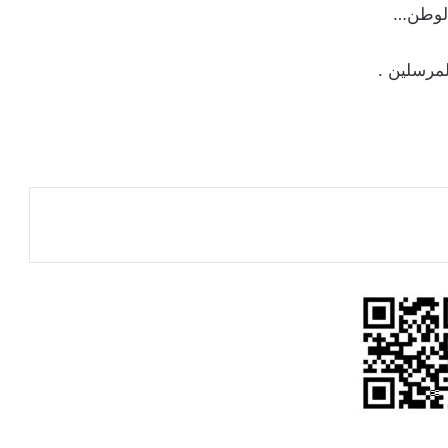
 الوطن…
لمرسلين .