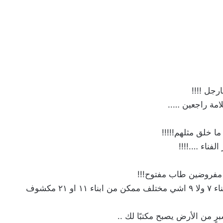
جل !!!!
لامة راجعين …..
ا خلق مثلهم!!!!!
فناء ….!!!!
 مفروضين طاب مفتوح!!!
او ما حد مثلهم ولا راح يجي غيرهم نوعية لا هم من ابناء ٧ ولا ٩ اشي مختلف ممكن من ابناء ١١ او ٢١ مكشوف
 من الأرض يصبح مكتبًا لك ..