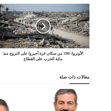
الأونروا:
90٪
من
سكان
غزة
أجبروا
على
النزوح
منذ
بداية
الأونروا: 90٪ من سكان غزة أجبروا على النزوح منذ
الحرب
بداية الحرب على القطاع
على
القطاع
مقالات ذات صلة