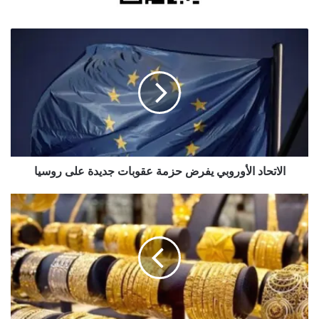
الاتحاد
الأوروبي
يفرض
حزمة
عقوبات
جديدة
على
روسيا
الاتحاد الأوروبي يفرض حزمة عقوبات جديدة على روسيا
سعر
غرام
الذهب
عيار
21
ينخفض
محليا
نصف