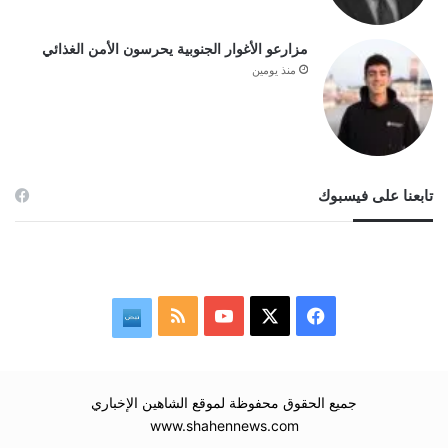
مزارعو الأغوار الجنوبية يحرسون الأمن الغذائي
منذ يومين
تابعنا على فيسبوك
‫X
فيسبوك
‫YouTube
ملخص
نبض
الموقع
RSS
جميع الحقوق محفوظة لموقع الشاهين الإخباري
www.shahennews.com