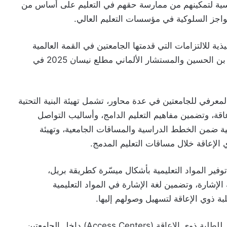
اسية لتمكينهم من ممارسة حقهم في التعليم على أساس من
حواجز السلوكية في مؤسسات التعليم العالي.
ية للالتزامات التي قدمتها الجامعتين في القمة العالمية
الثالثة للإعاقة التي ترأسها جلالة الملك عبدالله الثاني بن الحسين والمستشار الألماني مطلع نيسان 2025 في
رفي للجامعتين في عدة محاور، تشمل تهيئة البنية التحتية
اقة، وتضمين مفاهيم التعليم الدامج، وأساليب التواصل
ية ضمن الخطط الدراسية والمساقات الجامعية، وتهيئة
 الإعاقة خلال مساقات التعليم المدمج.
فير المواد التعليمية بأشكال ميسّرة كطريقة بريل،
الإشارة، وتضمين لغة الإشارة في المواد التعليمية
لبة ذوي الإعاقة لتسهيل وصولهم إليها.
وشملت الاتفاقيتان استحداث مركز متخصص للوصول للطلبة ذوي الإعاقة (Access Centers) داخل الجامعتين