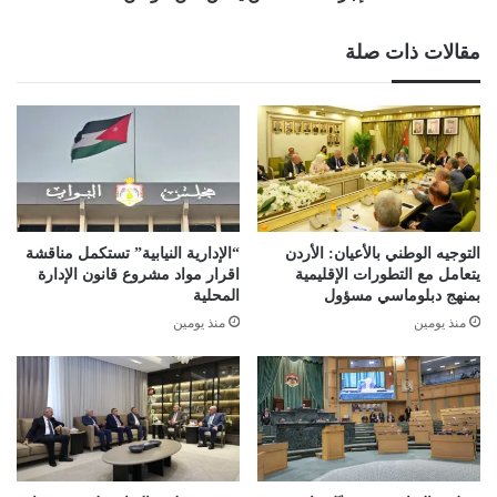
من
يمس
مقالات ذات صلة
أمن
الوطن
التوجيه الوطني بالأعيان: الأردن
“الإدارية النيابية” تستكمل مناقشة
يتعامل مع التطورات الإقليمية
اقرار مواد مشروع قانون الإدارة
بمنهج دبلوماسي مسؤول
المحلية
منذ يومين
منذ يومين