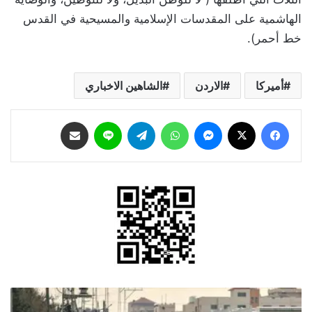
الهاشمية على المقدسات الإسلامية والمسيحية في القدس
خط أحمر).
أميركا
الاردن
الشاهين الاخباري
فيسبوك
‫X
ماسنجر
واتساب
تيلقرام
لاين
مشاركة عبر البريد
"الأورومتوسطي":
"إسرائيل"