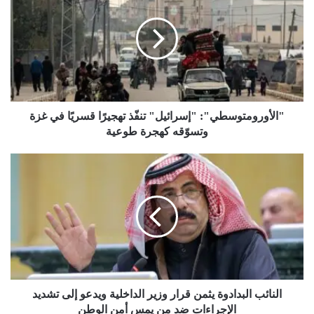
تنفّذ
تهجيرًا
قسريًا
في
غزة
وتسوّقه
كهجرة
طوعية
"الأورومتوسطي": "إسرائيل" تنفّذ تهجيرًا قسريًا في غزة
وتسوّقه كهجرة طوعية
النائب
البدادوة
يثمن
قرار
وزير
الداخلية
ويدعو
إلى
تشديد
الإجراءات
النائب البدادوة يثمن قرار وزير الداخلية ويدعو إلى تشديد
ضد
الإجراءات ضد من يمس أمن الوطن