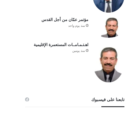
مؤتمر عمّان من أجل القدس
منذ يوم واحد
اهـتـمـامــات المستعمرة الإقليمية
منذ يومين
تابعنا على فيسبوك