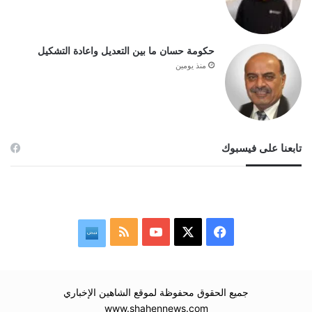
حكومة حسان ما بين التعديل واعادة التشكيل
منذ يومين
تابعنا على فيسبوك
‫X
فيسبوك
‫YouTube
ملخص
نبض
الموقع
RSS
جميع الحقوق محفوظة لموقع الشاهين الإخباري
www.shahennews.com