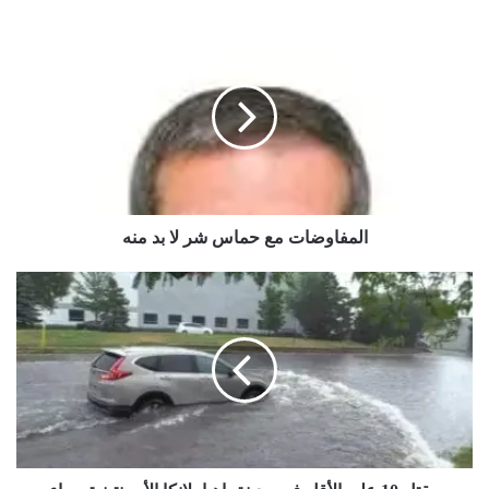
المفاوضات
مع
حماس
شر
لا
بد
منه
المفاوضات مع حماس شر لا بد منه
مقتل
10
على
الأقل
في
مدينة
باهيا
بلانكا
الأرجنتينية
جراء