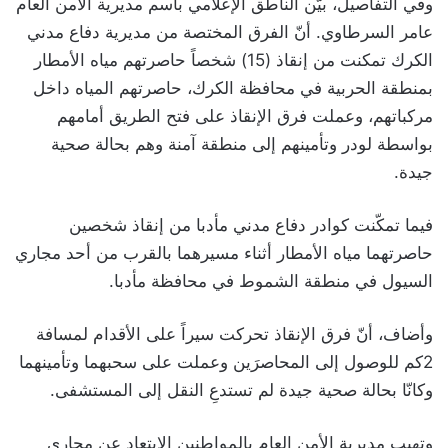
وفي التفاصيل، بيّن الناطق الإعلامي باسم مديرية الأمن العام
عامر السرطاوي. أنّ الفرق المختصة من مديرية دفاع مدني
الكرك تمكنت من إنقاذ (15) شخصاً حاصرتهم مياه الأمطار
بمنطقة الحربية في محافظة الكرك، حاصرتهم المياه داخل
مركباتهم، وعملت فرق الإنقاذ على فتح الطريق أمامهم
بواسطة لودر وتأمينهم إلى منطقة آمنة وهم بحالة صحية
جيدة.
فيما تمكّنت كوادر دفاع مدني مأدبا من إنقاذ شخصين
حاصرتهما مياه الأمطار أثناء مسيرهما بالقرب من أحد مجاري
السيول في منطقة الشموط في محافظة مأدبا.
وأضاف، أنّ فرق الإنقاذ تحركت سيراً على الأقدام لمسافة
2كم للوصول إلى المحاصرَين وعملت على سحبهما وتأمينهما
وكانّا بحالة صحية جيدة لم تستدعِ النقل إلى المستشفى.
وتهيب مديرية الأمن العام بالمواطنين الابتعاد عن مجاري