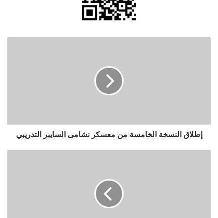
إطلاق
النسخة
الخامسة
من
معسكر
نشامى
السايبر
التدريبي
إطلاق النسخة الخامسة من معسكر نشامى السايبر التدريبي
حضور
واسع
لحفل
تأبين
الدكتور
محمد
خير