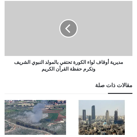
تفاهم
مديرية
بحثي
أوقاف
مع
لواء
المؤسسة
الكورة
الألمانية
تحتفي
للبحوث
بالمولد
النبوي
الشريف
وتكرم
حفظة
مديرية أوقاف لواء الكورة تحتفي بالمولد النبوي الشريف
القرآن
وتكرم حفظة القرآن الكريم
الكريم
مقالات ذات صلة