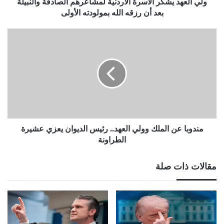
أن
ولي العهد يشكر الأسرة الأردنية لمشاعرهم الصادقة والنبيلة
رزقه
بعد أن رزقه الله بمولودته الأولى
الله
بمولودته
مندوبا
الأولى
عن
الملك
وولي
العهد..
رئيس
الديوان
يعزي
عشيرة
الطراونة
مندوبا عن الملك وولي العهد.. رئيس الديوان يعزي عشيرة
الطراونة
مقالات ذات صلة