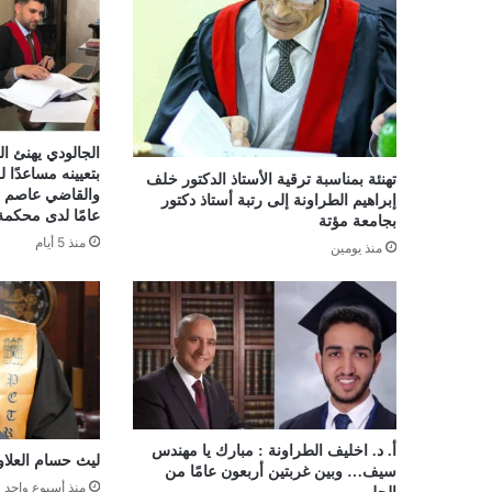
الجالودي يهنئ ا
بتعيينه مساعدًا ل
تهنئة بمناسبة ترقية الأستاذ الدكتور خلف
والقاضي عاصم الج
إبراهيم الطراونة إلى رتبة أستاذ دكتور
عامًا لدى محكمة
بجامعة مؤتة
منذ 5 أيام
منذ يومين
أ. د. اخليف الطراونة : مبارك يا مهندس
ليث حسام العلاو
سيف… وبين غربتين أربعون عامًا من
منذ أسبوع واحد