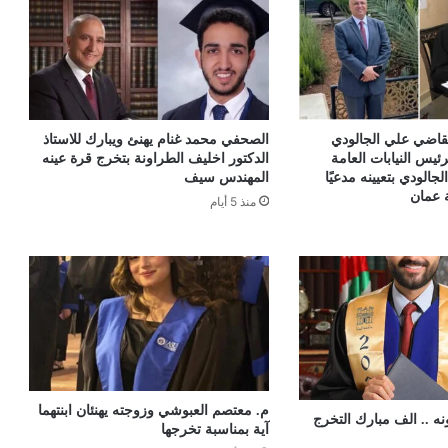
لقاضي علي الجالودي
الصحفي محمد غنام يهنئ ويبارك للاستاذ
رئيس النيابات العامة
الدكتور اخليف الطراونة بتخرج قرة عينه
الودي بتعيينه مدعيًا
المهندس سيف
 عمان
منذ 5 أيام
م. معتصم العبوشي وزوجته يهنئان ابنتهما
نه .. الف مبارك التخرج
آية بمناسبة تخرجها