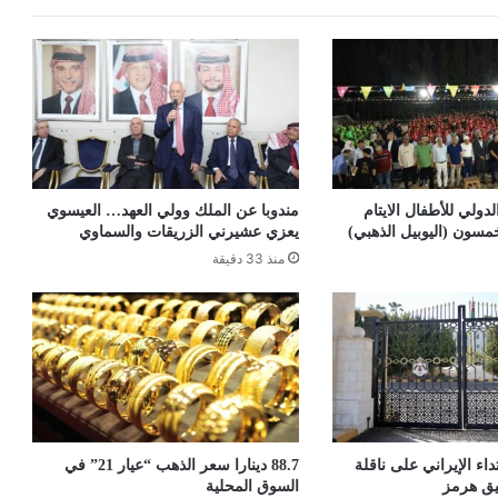
دولي للأطفال الايتام
مندوبا عن الملك وولي العهد… العيسوي
سون (اليوبيل الذهبي)
يعزي عشيرني الزريقات والسماوي
منذ 33 دقيقة
داء الإيراني على ناقلة
88.7 دينارا سعر الذهب “عيار 21” في
يق هرمز
السوق المحلية