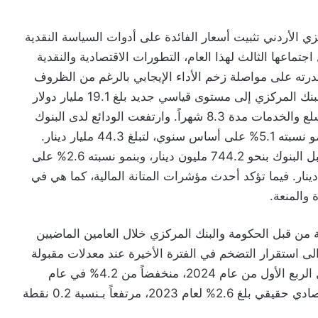
 الأردني تثبيت أسعار الفائدة على أدوات السياسة النقدية
جتماعها الثالث لهذا العام، التطورات الاقتصادية والنقدية
درته على مواصلة زخم الأداء الإيجابي بالرغم من الظروف
السائدة في المنطقة. ووصلت الاحتياطيات الأجنبية للبنك المركزي إلى مستوى قياسي جديد بلغ 19.1 مليار دولار
حالياً، أي ما يكفي لتغطية مستوردات المملكة من السلع والخدمات مدة 8.3 شهراً. وارتفعت الودائع لدى البنوك
في نهاية شهر شباط 2024 بنحو 2.2 مليار دينار، وبنمو نسبته 5.1% على أساس سنوي، لتبلغ 44.3 مليار دينار.
وارتفعت التسهيلات الائتمانية الممنوحة بالدينار من قبل البنوك بنحو 744.2 مليون دينار، وبنمو نسبته 2.6% على
 ليصل إجمالي رصيدها إلى 33.7 مليار دينار. فيما تؤكد أحدث مؤشرات المتانة المالية، كما هي في
 من قبل الحكومة والبنك المركزي خلال العامين الماضيين
ى استقرار التضخم في الفترة الأخيرة عند معدلات مقبولة
وملائمة للنشاط الاقتصادي، إذ بلغ التضخم 1.7% خلال الربع الأول من عام 2024، منخفضاً من 4.2% في عام
2022. هذا وقد حقق الاقتصاد الوطني معدل نمو اقتصادي حقيقي بلغ 2.6% لعام 2023، مرتفعاً بـنسبة 0.2 نقطة