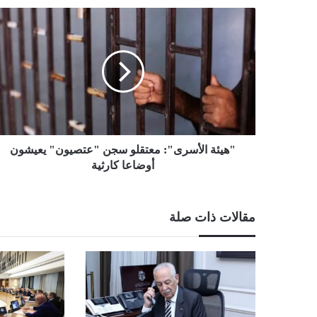
"هيئة
الأسرى":
معتقلو
سجن
"عتصيون"
يعيشون
أوضاعا
كارثية
"هيئة الأسرى": معتقلو سجن "عتصيون" يعيشون
أوضاعا كارثية
مقالات ذات صلة