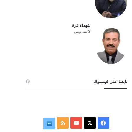
شهداء غزة
منذ يومين
تابعنا على فيسبوك
‫X
فيسبوك
‫YouTube
ملخص
نبض