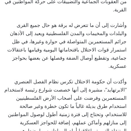
من العقوبات الجماعية والتضييقات على حركة المواطنين في
القرية.
وأشارت إلى أن ما تتعرض له برقة هو حال جميع القرى
والبلدات والمخيمات والمدن الفلسطينية ويعيد إلى الأذهان
جرائم المستعمرين المتواصلة في حوارة وغيرها، في ظل
استمرار قوات الاحتلال باقتحاماتها اليومية وقيامها باعتقالات
جماعية، وتقطيع أوصال الضفة وفصلها عن بعضها بحواجز
عسكرية.
وأكدت أن حكومة الاحتلال تكرس نظام الفصل العنصري
“الابرتهايد”، مشيرة إلى أنها خصصت شوارع رئيسة لاستخدام
المستعمرين وفرضت على أصحاب الأرض الفلسطينيين
استخدام طرق بديلة غالباً ما تكون خطرة وغير صالحة
للاستخدام، وتحتاج إلى فترة زمنية أطول لوصول المواطنين
إلى منازلهم وأماكن عملهم، إضافة للحواجز العسكرية
المتنقلة التي يتم إغلاقها أمام المواطنين، ما يضطرهم