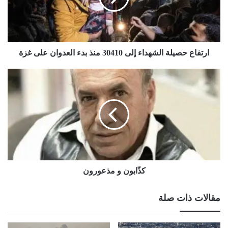
منذ
بدء
العدوان
على
غزة
ارتفاع حصيلة الشهداء إلى 30410 منذ بدء العدوان على غزة
كذّابون
و
مذعورون
كذّابون و مذعورون
مقالات ذات صلة