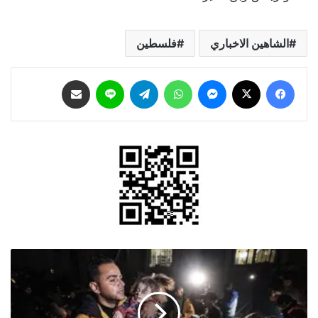
الشاهين الاخباري
فلسطين
فيسبوك
‫X
ماسنجر
واتساب
تيلقرام
لاين
مشاركة عبر البريد
ارتفاع
حصيلة
الشهداء
إلى
30410